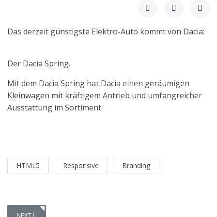
Das derzeit günstigste Elektro-Auto kommt von Dacia:
Der Dacia Spring.
Mit dem Dacia Spring hat Dacia einen geräumigen
Kleinwagen mit kräftigem Antrieb und umfangreicher
Ausstattung im Sortiment.
HTML5
Responsive
Branding
NEXT ARTICLE: VIEL PLATZ FÜR DIE FAMILIE
NEXT